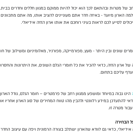
רחב של מטרות ובהתאם לכך הוא יכול להיות ממוקם במגוון חללים וחדרים בבית.
למה הארון מיועד - באיזה חדר אתם מעוניינים להציב אותו, מה אתם מתכוונים 
כולים לסייע לכם לראות בעיני רוחכם את אותו ארון הזזה אידיאלי.
מרים שונים ובין היתר - מעץ, מפורמייקה, מפורניר, מאלומיניום ומשילוב של חו
של ארון הזזה, כדאי להכיר את כל חומרי הגלם השונים, את היתרונות והחסר
ועדף עליכם בתחום.
הינו גבוה במיוחד ומושפע ממגוון רחב של פרמטרים – חומר הגלם, גודל הארון,
אי להתעדכן במידע רלוונטי ולהבין מהו טווח המחירים של סוג הארון אחריו א
עבור מטרה זו.
ל הבחירה
 אידיאלי, כדאי גם לוודא שהארון ישתלב בצורה הרמונית ויפה עם עיצוב החדר