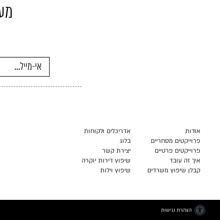
מעו
אנא
מלאו
את
טופס
-
אודות
אדריכלים ולקוחות
מעוניינים
פרוייקטים מסחריים
בלוג
פרוייקטים פרטיים
יצירת קשר
לדעת
איך זה עובד
שיפוץ דירות יוקרה
עוד?
קבלן שיפוץ משרדים
שיפוץ וילות
כל
העדכונים
אצלכם
הצהרת נגישות